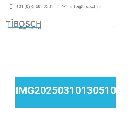
+31 (0)73 503 2331
info@tibosch.nl
IMG20250310130510