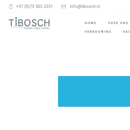
+31 (0)73 503 2331
info@tibosch.nl
HOME
OVER ONS
VERBOUWING
VA