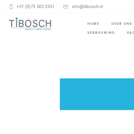
+31 (0)73 503 2331
info@tibosch.nl
HOME
OVER ONS
VERBOUWING
VA