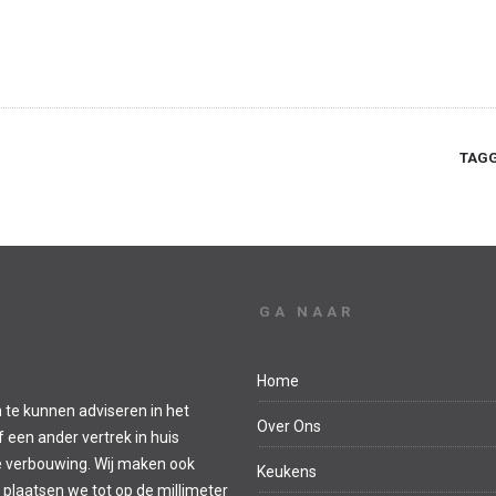
TAGG
GA NAAR
Home
 te kunnen adviseren in het
Over Ons
een ander vertrek in huis
e verbouwing. Wij maken ook
Keukens
 plaatsen we tot op de millimeter