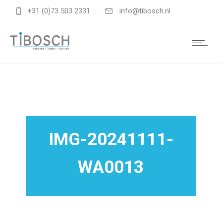
+31 (0)73 503 2331
info@tibosch.nl
IMG-20241111-
WA0013