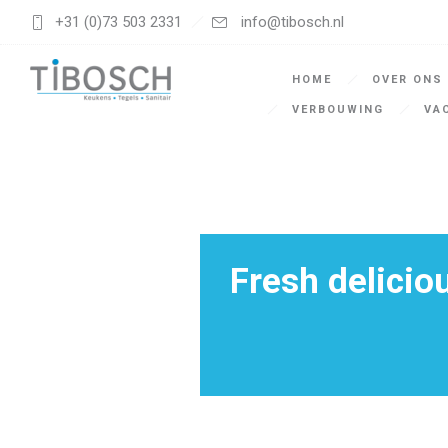
+31 (0)73 503 2331
info@tibosch.nl
HOME
OVER ONS
VERBOUWING
VA
Fresh delicio