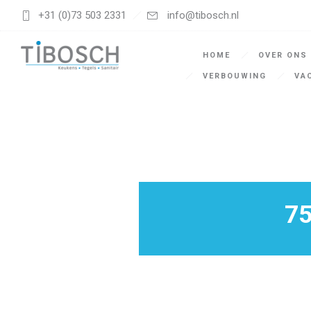
+31 (0)73 503 2331
info@tibosch.nl
HOME
OVER ONS
VERBOUWING
VA
75