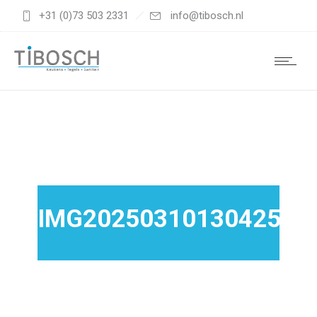
+31 (0)73 503 2331
info@tibosch.nl
IMG20250310130425