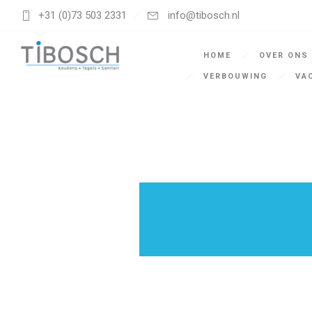
+31 (0)73 503 2331
info@tibosch.nl
HOME
OVER ONS
VERBOUWING
VA