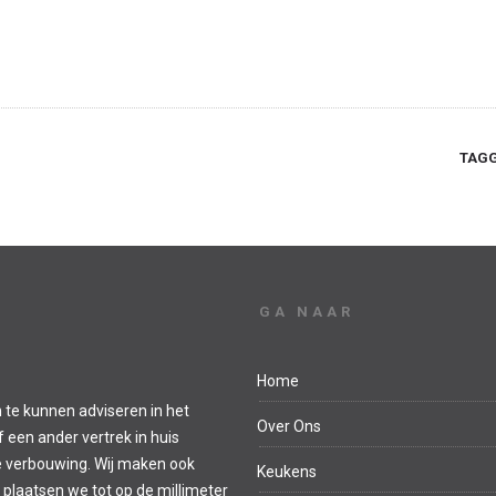
TAGG
GA NAAR
Home
 te kunnen adviseren in het
Over Ons
een ander vertrek in huis
e verbouwing. Wij maken ook
Keukens
 plaatsen we tot op de millimeter