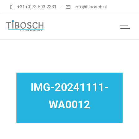
+31 (0)73 503 2331
info@tibosch.nl
IMG-20241111-
WA0012