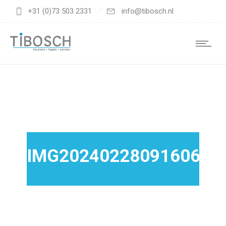
+31 (0)73 503 2331
info@tibosch.nl
IMG20240228091606